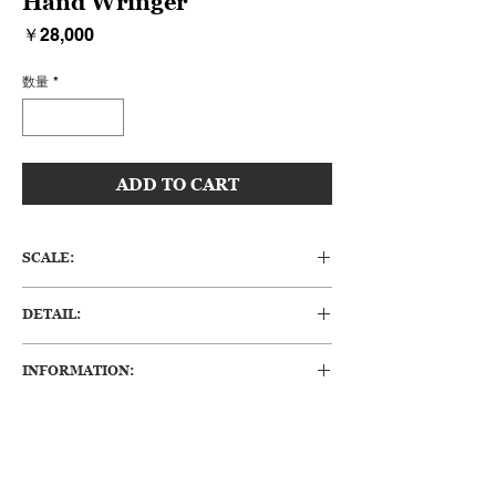
Hand Wringer
価
￥28,000
格
数量
*
ADD TO CART
SCALE:
H:410 W:760 D:153 (mm)
DETAIL:
アメリカの木製洗濯脱水機になります。
INFORMATION:
無骨なデザインがかなり素敵な逸品で、状態
が良いものはなかなか見当たらないのではな
・経年変化によるくすみや、小傷、へこみ等
いでしょうか。オールドチークの使い込まれ
ありますが、アンティークらしい味わいのあ
た雰囲気と、時間の流れが作り出すアイアン
る状態です。
のサビの質感は存在感があります。