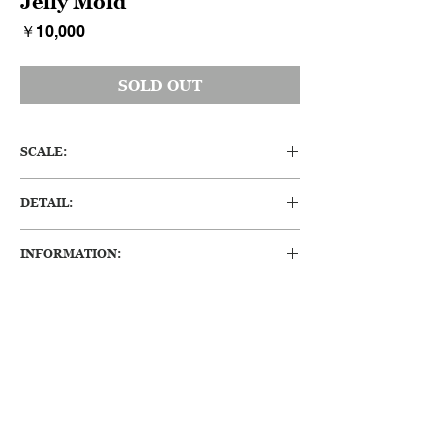
Jelly Mold
価
￥10,000
格
SOLD OUT
SCALE:
H:113 W:185 D:140 (mm)
DETAIL:
イギリスアンティーク陶器製のゼリー型で
INFORMATION:
す。
ゼリーの型がこんなにかっこいいものだった
・経年変化によるくすみや、小傷、へこみ等
のですね。天地逆さで陶器に書かれている英
ありますが、おおむね良好な状態です。
文がとてもユニークです。ガーデニングの植
木鉢や小物いれとしても使えますが、そうす
るには惜しいほどユニークなアイテムです。