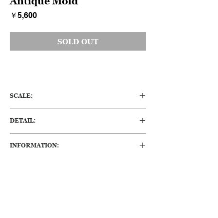
Antique Mold
価
￥5,600
格
SOLD OUT
SCALE:
H:95 W:250 D:280 (mm)
DETAIL:
アメリカのアイアン製ケーキ型です。厚手で
INFORMATION:
しっかりした素材で、インテリアにもなる商
品です。アメリカらしく、カラフルなところ
・経年変化によるくすみや、小傷、へこみ等
も特徴です。
ありますが、おおむね良好な状態です。