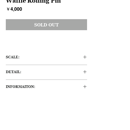
Waffle Rolling Pin
価
￥4,000
格
SOLD OUT
SCALE:
W:520 (mm) 450g
DETAIL:
ヨーロッパ製のローリングピンになります。
INFORMAITON:
ワッフルを作るときに使うコネ棒のようなも
ので、ギザギザがとてもユニークです。部屋
・一部カケがあります。
に飾っているだけで絵になりそうです。