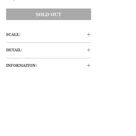
格
SOLD OUT
SCALE:
W:215 (mm)
DETAIL:
シルバーウェアの代名詞として世界に名高い
INFORMAITON:
フランスのカトラリーブランド「クリストフ
ル」で人気のマルリースプーンになります。
1本の値段になります。
純銀プレート（OCマーク有り）で刻印があ
ります。