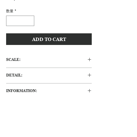
格
数量
*
ADD TO CART
SCALE:
Φ148 H:5 (mm)
DETAIL:
ドイツのWaechtersbach社製のアンティー
INFORMATION:
クパニエ皿になります。1900年前後の品
で、リム部分のレースのような網目模様が美
・保存状態がよく、傷やへこみ等も少ない良
しいですね。小ぶりなサイズですが存在感は
好な状態で、すぐに使用可能です。
抜群ですね。AWMの刻印があります。