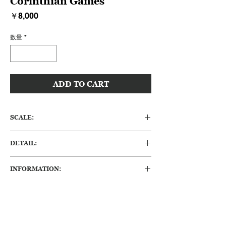
Corinthian Games
価
￥8,000
格
数量
*
ADD TO CART
SCALE:
H:770 W:390 D40-60 (mm)
DETAIL:
木製のpoolette(プーレー)になります。別名
INFORMATION:
コリントゲームとも呼ばれています。1950
年代のもので、上野の松坂屋が製造したもの
・かなり古いものなので、経年変化による劣
です。完全手動式、電源不要の古典的なゲー
化が要所に見られますが、
ム盤で、アメリカではピンボールの先祖、日
時間が作り出した味わいとして感じていただ
本ではパチンコの元祖的存在といっていいで
ければと思います。
しょう。木製のバットが付属しています。ビ