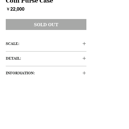
Coin Purse Case
価
￥22,000
格
SOLD OUT
SCALE:
H:70 W:60 T:6 (mm)
DETAIL:
1900年頃にパリで作られた純銀製のコイン
INFORMATION:
ケースです。
たくさんの小さなリングを繋いで、メッシュ
・保存状態がよく、傷やへこみ等も少ない良
を形作っています。フレームには花が細かく
好な状態で、すぐに使用可能です。
レリーフで描かれており、シルバーの純度を
示す800の刻印が2つと、B.Lと前オーナーの
ものと思われる刻印があります。内部はメッ
シュで2つに区切られています。シルバーメ
ッシュは裂けもなくとてもしなやかで、がま
口を閉じた時もパチリと閉じ隙間もありませ