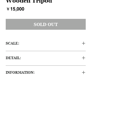
Wooden Tripod
価
￥15,000
格
SOLD OUT
SCALE:
H:920-1345 W:880 D:740 (mm)
DETAIL:
フランスアンティークの木製三脚になりま
INFORMATION:
す。
支柱は円柱形状ではなく三角柱で作られてお
・経年変化によるくすみや、小傷、へこみ等
り、とてもユニークな形状をしています。現
ありますが、
代の三脚同様金具を使用して角度や脚の長さ
アンチティークらしい味わいのある状態で
を調節したり、ハンドルを回すことで支柱を
す。
上げ下げすることが可能です。天板設置部分
の角度を調整可能ですので、工夫して本来の
三脚としての使用も考えられますし、天板を
取り付けて台座や什器として使用するのもい