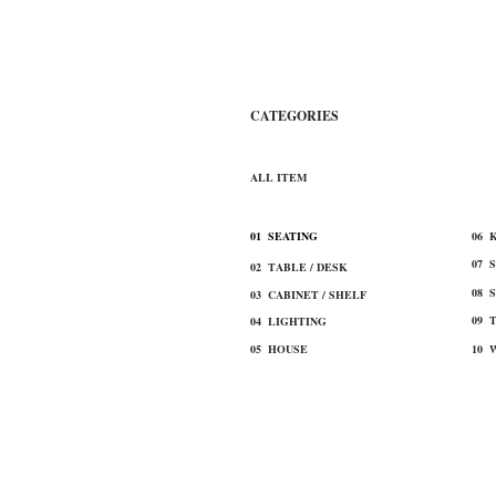
​CATEGORIES
​ALL ITEM
​01 SEATING
​06
07 
02 TABLE / DESK
08 
03 CABINET / SHELF
09 
​04 LIGHTING
​05 HOUSE
10 