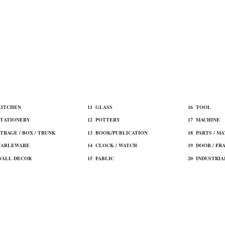
 KITCHEN
11 ​GLASS
16 TOOL​
STATIONERY
12 ​POTTERY
17 MACHINE​
STRAGE / BOX / TRUNK
13 BOOK/PUBLICATION
18 ​PARTS / M
TABLEWARE
14 CLOCK / WATCH
19 ​DOOR / FR
WALL DECOR
15 ​FABLIC
20 INDUSTRIA