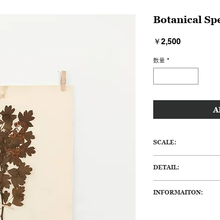
Botanical Sp
価
￥2,500
格
数量
*
A
SCALE:
H:332 W:210(mm)
DETAIL:
1900年前後のドイ
INFORMAITON:
変化によって色あせ
たのか痛みも少なく、
ところどころ台紙か
良い状態です。台紙