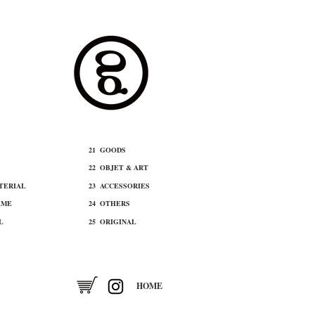
21 ​GOODS
22 ​OBJET & ART
ATERIAL
​23 ACCESSORIES
AME
24 OTHERS
L
25 ORIGINAL
​HOME