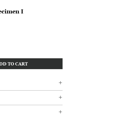
ecimen Ⅰ
DD TO CART
ツの植物標本になります。植物は経年
がありますが、丁寧に保存されてい
100年以上前のものだと考えると
ら外れている箇所や紙テープが切れ
も黄ばんでいますが、それがかえっ